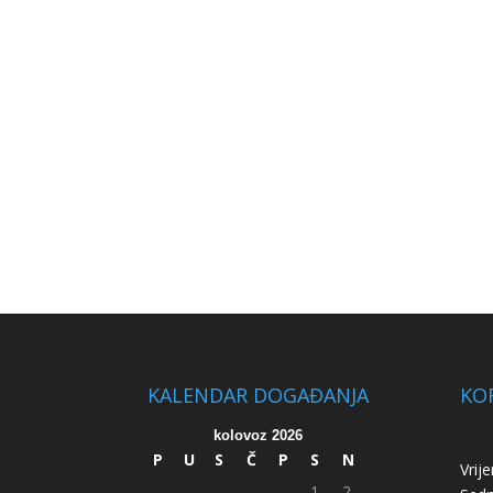
KALENDAR DOGAĐANJA
KOR
kolovoz 2026
P
U
S
Č
P
S
N
Vrij
1
2