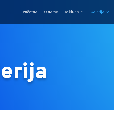
Početna
O nama
Iz kluba
Galerija
erija