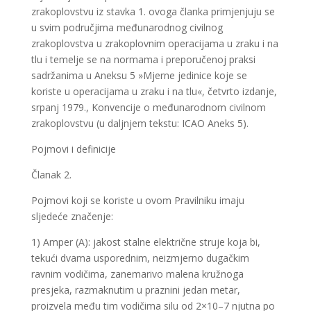
zrakoplovstvu iz stavka 1. ovoga članka primjenjuju se
u svim područjima međunarodnog civilnog
zrakoplovstva u zrakoplovnim operacijama u zraku i na
tlu i temelje se na normama i preporučenoj praksi
sadržanima u Aneksu 5 »Mjerne jedinice koje se
koriste u operacijama u zraku i na tlu«, četvrto izdanje,
srpanj 1979., Konvencije o međunarodnom civilnom
zrakoplovstvu (u daljnjem tekstu: ICAO Aneks 5).
Pojmovi i definicije
Članak 2.
Pojmovi koji se koriste u ovom Pravilniku imaju
sljedeće značenje:
1) Amper (A): jakost stalne električne struje koja bi,
tekući dvama usporednim, neizmjerno dugačkim
ravnim vodičima, zanemarivo malena kružnoga
presjeka, razmaknutim u praznini jedan metar,
proizvela među tim vodičima silu od 2×10–7 njutna po