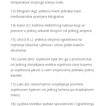
temperature trojnoga stanja vode;
13) Kilogram (kg): jedinica mase jednaka masi
međunarodne pramjere kilograma;
14) Kulon (C): količina električnog naboja koja se
prenese u jednoj sekundi strujom od jednog ampera;
15) Litra (l ili L): jedinica obujma ograničena na
mjerenje tekućina i plinova i iznosi jedan kubični
decimetar;
16) Lumen (lm): svjetlosni tijek što ga u prostorni kut
od jednog steradijana emitira svjetlosni izvor kojemu
je svjetlosna jakost u svim smjerovima jednaka jednoj
kandeli;
17) Luks (lx): ravnomjerno osvjetljenje površine
svjetlosnim tijekom od jednog lumena po kvadratnom
metru;
18) Ljudska izvedba: ljudske sposobnosti i ograničenja