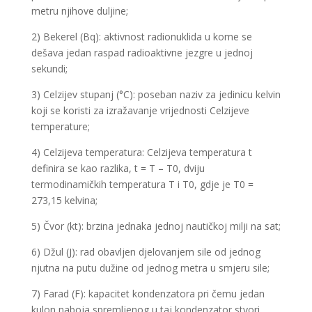
metru njihove duljine;
2) Bekerel (Bq): aktivnost radionuklida u kome se
dešava jedan raspad radioaktivne jezgre u jednoj
sekundi;
3) Celzijev stupanj (°C): poseban naziv za jedinicu kelvin
koji se koristi za izražavanje vrijednosti Celzijeve
temperature;
4) Celzijeva temperatura: Celzijeva temperatura t
definira se kao razlika, t = T – T0, dviju
termodinamičkih temperatura T i T0, gdje je T0 =
273,15 kelvina;
5) Čvor (kt): brzina jednaka jednoj nautičkoj milji na sat;
6) Džul (J): rad obavljen djelovanjem sile od jednog
njutna na putu dužine od jednog metra u smjeru sile;
7) Farad (F): kapacitet kondenzatora pri čemu jedan
kulon naboja spremljenog u taj kondenzator stvori