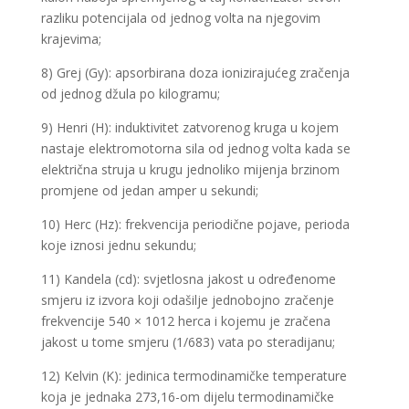
razliku potencijala od jednog volta na njegovim
krajevima;
8) Grej (Gy): apsorbirana doza ionizirajućeg zračenja
od jednog džula po kilogramu;
9) Henri (H): induktivitet zatvorenog kruga u kojem
nastaje elektromotorna sila od jednog volta kada se
električna struja u krugu jednoliko mijenja brzinom
promjene od jedan amper u sekundi;
10) Herc (Hz): frekvencija periodične pojave, perioda
koje iznosi jednu sekundu;
11) Kandela (cd): svjetlosna jakost u određenome
smjeru iz izvora koji odašilje jednobojno zračenje
frekvencije 540 × 1012 herca i kojemu je zračena
jakost u tome smjeru (1/683) vata po steradijanu;
12) Kelvin (K): jedinica termodinamičke temperature
koja je jednaka 273,16-om dijelu termodinamičke