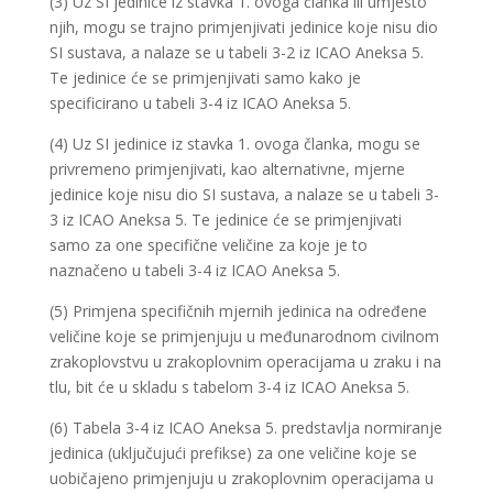
(3) Uz SI jedinice iz stavka 1. ovoga članka ili umjesto
njih, mogu se trajno primjenjivati jedinice koje nisu dio
SI sustava, a nalaze se u tabeli 3-2 iz ICAO Aneksa 5.
Te jedinice će se primjenjivati samo kako je
specificirano u tabeli 3-4 iz ICAO Aneksa 5.
(4) Uz SI jedinice iz stavka 1. ovoga članka, mogu se
privremeno primjenjivati, kao alternativne, mjerne
jedinice koje nisu dio SI sustava, a nalaze se u tabeli 3-
3 iz ICAO Aneksa 5. Te jedinice će se primjenjivati
samo za one specifične veličine za koje je to
naznačeno u tabeli 3-4 iz ICAO Aneksa 5.
(5) Primjena specifičnih mjernih jedinica na određene
veličine koje se primjenjuju u međunarodnom civilnom
zrakoplovstvu u zrakoplovnim operacijama u zraku i na
tlu, bit će u skladu s tabelom 3-4 iz ICAO Aneksa 5.
(6) Tabela 3-4 iz ICAO Aneksa 5. predstavlja normiranje
jedinica (uključujući prefikse) za one veličine koje se
uobičajeno primjenjuju u zrakoplovnim operacijama u