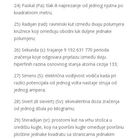
24) Paskal (Pa): tlak ili naprezanje od jednog njutna po
kvadratnom metru;
25) Radijan (rad): ravninski kut između dvaju polumjera
kružnice koji omeđuju obodni luk duljine jednake
polumjeru;
26) Sekunda (s): trajanje 9 192 631 770 perioda
zračenja koje odgovara prijelazu između dviju
hiperfinih razina osnovnog stanja atoma cezija 133;
27) Simens (S): električna vodljivost vodiča kada pri
razlici potencijala od jednog volta nastaje struja od
jednog ampera;
28) Sivert (ili sievert) (Sv): ekvivalentna doza zračenja
od jednog džula po kilogramu;
29) Steradijan (sr): prostorni kut na vrhu stošca u
središtu kugle, koji na površini kugle omeđuje površinu
ploštine jednake kvadratu sa stranicama jednakim