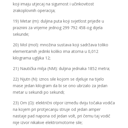
koji imaju utjecaj na sigurnost i učinkovitost
zrakoplovnih operacija;
19) Metar (m): duljina puta koji svjetlost prijeđe u
praznini za vrijeme jednog 299 792 458-og dijela
sekunde;
20) Mol (mol): množina sustava koji sadržava toliko
elementarnih jedinki koliko ima atoma u 0,012
kilograma ugljika 12;
21) Nautička milja (NM): duljina jednaka 1852 metra;
22) Njutn (N): iznos sile kojom se djeluje na tijelo
mase jedan kilogram da bi se ono ubrzalo za jedan
metar u sekundi po sekundi;
23) Om (Ω): električni otpor između dviju točaka vodiča
na kojem pri protjecanju struje od jedan amper
nastaje pad napona od jedan volt, pri čemu taj vodič
nije izvor nikakve elektromotorne sile;