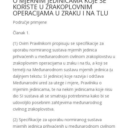
O MJERNIM JEDINICAMA KOJE SE
KORISTE U ZRAKOPLOVNIM
OPERACIJAMA U ZRAKU I NA TLU
Područje primjene
Članak 1.
(1) Ovim Pravilnikom propisuju se specifikacije za
uporabu normiranog sustava mjernih jedinica
prihvaćenih u međunarodnom civilnom zrakoplovstvu u
zrakoplovnim operacijama u zraku i na tlu, a koji se
temelji na Međunarodnom sustavu mjernih jedinica (u
daljnjem tekstu: SI jedinice) koje razvija i održava
Međunarodni ured za utege i mjere, Pravilniku o
mjernim jedinicama, te na nekim jedinicama koje nisu
dio SI sustava ali se smatraju potrebnima kako bi se
udovoljilo posebnim zahtjevima međunarodnog
civilnog zrakoplovstva.
(2) Specifikacije za uporabu normiranog sustava
mjernih jedinica prihvaćenih u međunarodnom civilnom