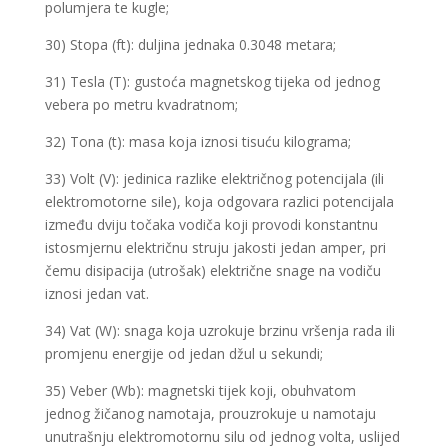
polumjera te kugle;
30) Stopa (ft): duljina jednaka 0.3048 metara;
31) Tesla (T): gustoća magnetskog tijeka od jednog
vebera po metru kvadratnom;
32) Tona (t): masa koja iznosi tisuću kilograma;
33) Volt (V): jedinica razlike električnog potencijala (ili
elektromotorne sile), koja odgovara razlici potencijala
između dviju točaka vodiča koji provodi konstantnu
istosmjernu električnu struju jakosti jedan amper, pri
čemu disipacija (utrošak) električne snage na vodiču
iznosi jedan vat.
34) Vat (W): snaga koja uzrokuje brzinu vršenja rada ili
promjenu energije od jedan džul u sekundi;
35) Veber (Wb): magnetski tijek koji, obuhvatom
jednog žičanog namotaja, prouzrokuje u namotaju
unutrašnju elektromotornu silu od jednog volta, uslijed