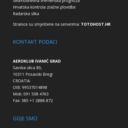
Sedmodnevna vremenska prognoza
Hrvatska kontrola zračne plovidbe
Radarska slika
Stranice su smještene na serverima:
TOTOHOST.HR
KONTAKT PODACI
AEROKLUB IVANIĆ GRAD
Savska ulica 80,
10311 Posavski Bregi
CROATIA
OIB: 99537014898
Mob: 091 508 4763
Fax: 385 +1 2888-872
GDJE SMO