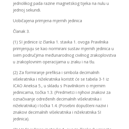
jednolikog pada razine magnetskog tijeka na nulu u
jednoj sekundi.
Uobičajena primjena mjernih jedinica
Članak 3.
(1) SI jedinice iz članka 1. stavka 1. ovoga Pravilnika
primjenjuju se kao normirani sustav mjernih jedinica u
svim područjima međunarodnog civilnog zrakoplovstva
u zrakoplovnim operacijama u zraku i na tlu.
(2) Za formiranje prefiksa i simbola decimalnih
višekratnika i nižekratnika koristit će se tabela 3-1 iz
ICAO Aneksa 5., u skladu s Pravilnikom o mjernim
jedinicama, točka 1.3. (Predmetci i njihovi znakovi za
označivanje određenih decimalnih višekratnika i
nižekratnika) i točka 1.4. (Posebni dopušteni nazivi i
znakovi decimalnih višekratnika i nižekratnika SI
jedinica).