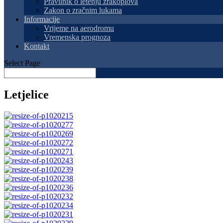
Pravilnik o letenju zrakoplova
Zakon o zračnim lukama
Informacije
Vrijeme na aerodromu
Vremenska prognoza
Kontakt
Select Page
Letjelice