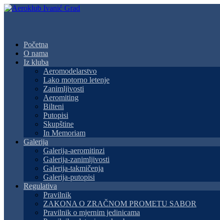
Početna
O nama
Iz kluba
Aeromodelarstvo
Lako motorno letenje
Zanimljivosti
Aeromiting
Bilteni
Putopisi
Skupštine
In Memoriam
Galerija
Galerija-aeromitinzi
Galerija-zanimljivosti
Galerija-takmičenja
Galerija-putopisi
Regulativa
Pravilnik
ZAKONA O ZRAČNOM PROMETU SABOR
Pravilnik o mjernim jedinicama