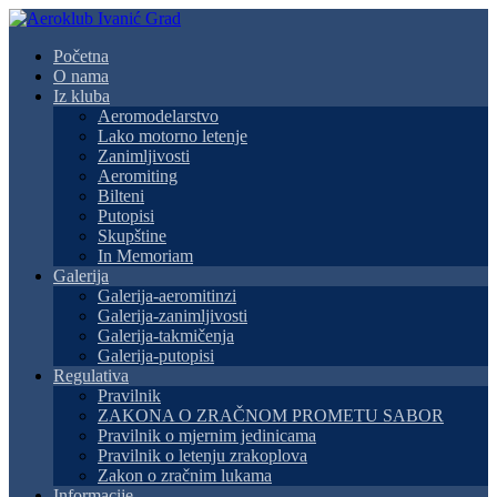
Početna
O nama
Iz kluba
Aeromodelarstvo
Lako motorno letenje
Zanimljivosti
Aeromiting
Bilteni
Putopisi
Skupštine
In Memoriam
Galerija
Galerija-aeromitinzi
Galerija-zanimljivosti
Galerija-takmičenja
Galerija-putopisi
Regulativa
Pravilnik
ZAKONA O ZRAČNOM PROMETU SABOR
Pravilnik o mjernim jedinicama
Pravilnik o letenju zrakoplova
Zakon o zračnim lukama
Informacije