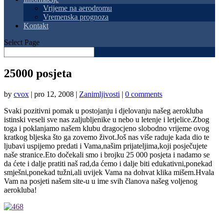
Vrijeme na aerodromu
Vremenska prognoza
Kontakt
Select Page
25000 posjeta
by
cvox
|
pro 12, 2008
|
Zanimljivosti
|
0 comments
Svaki pozitivni pomak u postojanju i djelovanju našeg aerokluba
istinski veseli sve nas zaljubljenike u nebo u letenje i letjelice.Zbog
toga i poklanjamo našem klubu dragocjeno slobodno vrijeme ovog
kratkog bljeska što ga zovemo život.Još nas više raduje kada dio te
ljubavi uspijemo predati i Vama,našim prijateljima,koji posječujete
naše stranice.Eto dočekali smo i brojku 25 000 posjeta i nadamo se
da ćete i dalje pratiti naš rad,da ćemo i dalje biti edukativni,ponekad
smješni,ponekad tužni,ali uvijek Vama na dohvat klika mišem.Hvala
Vam na posjeti našem site-u u ime svih članova našeg voljenog
aerokluba!