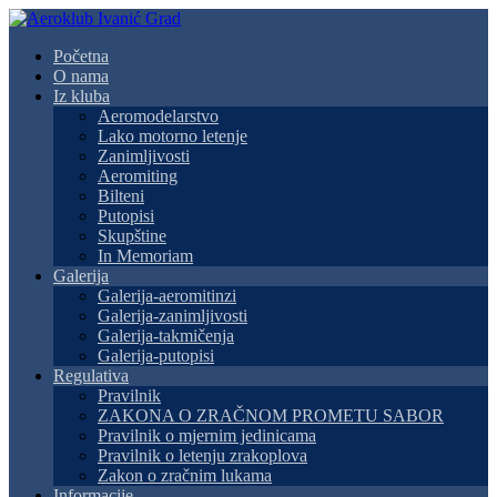
Početna
O nama
Iz kluba
Aeromodelarstvo
Lako motorno letenje
Zanimljivosti
Aeromiting
Bilteni
Putopisi
Skupštine
In Memoriam
Galerija
Galerija-aeromitinzi
Galerija-zanimljivosti
Galerija-takmičenja
Galerija-putopisi
Regulativa
Pravilnik
ZAKONA O ZRAČNOM PROMETU SABOR
Pravilnik o mjernim jedinicama
Pravilnik o letenju zrakoplova
Zakon o zračnim lukama
Informacije