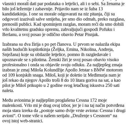
vlasnici morali dati par podataka o letjelici, ali i o sebi. Sa ženama je
bilo još ležernije i zabavnije. Prijavilo nam se iz šuba 13
kandidatkinja. I one su morale odgovarati na niz pitanja, čiji su
odgovori izazivali salve smijeha, jer smo dio odmah, preko razglasa,
prenosili publici. Kad spominjem razglas, moram reći da smo dobili
vrlo kvalitetnu gradsku opremu, zahvaljujući gospodi Pofuku i
Berlanu, a svoj posao je odlično obavio Petar Pisnjak.
Izabrana su dva žirija s po pet članova. U prvom se nalazila ekipa
naših budućih kopilotkinja (Željka, Emina, Nikolina, Andreja,
Snježana) koje su obilazile letjelice, pomno ih razgledavale i
upoznavale se s pilotima. Ženski žiri je svoj posao obavio visoko
profesionalno i onda su objavile svoju odluku. Za najljepšeg zmaja
izabran je zmaj Miloša Kolundžije Apollo Jetstar s BMW motorom
od 109 konjskih snaga. Miloš, koji je doletio iz Međimurja nam je
još rekao da njegov Apollo troši 8 do 10 litara goriva na sat, a kao
pilot je Miloš prikupio u 2 godine svog letačkog iskustva 250 sati
naleta.
Među avionima je najljepšim proglašena Cessna 172 moje
malenkosti. Vrlo mi je drag ovaj izbor, jer je i na taj način potvrđena
moja stara izreka da „postoje samo dvije vrste aviona: Cessna i drugi
avioni“. O tome više u našem serijalu „Druženje s Cessnom“ na
ovoj istoj web-stranici.