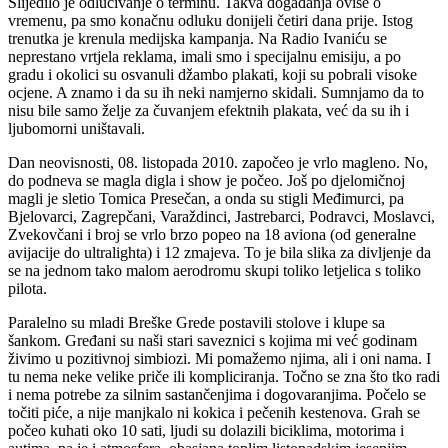
Slijedilo je odlučivanje o terminu. Takva događanja ovise o
vremenu, pa smo konačnu odluku donijeli četiri dana prije. Istog
trenutka je krenula medijska kampanja. Na Radio Ivaniću se
neprestano vrtjela reklama, imali smo i specijalnu emisiju, a po
gradu i okolici su osvanuli džambo plakati, koji su pobrali visoke
ocjene. A znamo i da su ih neki namjerno skidali. Sumnjamo da to
nisu bile samo želje za čuvanjem efektnih plakata, već da su ih i
ljubomorni uništavali.
Dan neovisnosti, 08. listopada 2010. započeo je vrlo magleno. No,
do podneva se magla digla i show je počeo. Još po djelomičnoj
magli je sletio Tomica Presečan, a onda su stigli Međimurci, pa
Bjelovarci, Zagrepčani, Varaždinci, Jastrebarci, Podravci, Moslavci,
Zvekovčani i broj se vrlo brzo popeo na 18 aviona (od generalne
avijacije do ultralighta) i 12 zmajeva. To je bila slika za divljenje da
se na jednom tako malom aerodromu skupi toliko letjelica s toliko
pilota.
Paralelno su mladi Breške Grede postavili stolove i klupe sa
šankom. Gređani su naši stari saveznici s kojima mi već godinam
živimo u pozitivnoj simbiozi. Mi pomažemo njima, ali i oni nama. I
tu nema neke velike priče ili kompliciranja. Točno se zna što tko radi
i nema potrebe za silnim sastančenjima i dogovaranjima. Počelo se
točiti piće, a nije manjkalo ni kokica i pečenih kestenova. Grah se
počeo kuhati oko 10 sati, ljudi su dolazili biciklima, motorima i