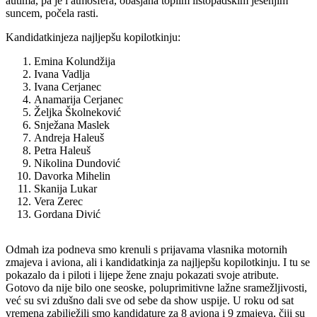
autima, pa je i atmosfera, obasjana toplim listopadskim jesenjim
suncem, počela rasti.
Kandidatkinjeza najljepšu kopilotkinju:
Emina Kolundžija
Ivana Vadlja
Ivana Cerjanec
Anamarija Cerjanec
Željka Školneković
Snježana Maslek
Andreja Haleuš
Petra Haleuš
Nikolina Dundović
Davorka Mihelin
Skanija Lukar
Vera Zerec
Gordana Divić
Odmah iza podneva smo krenuli s prijavama vlasnika motornih
zmajeva i aviona, ali i kandidatkinja za najljepšu kopilotkinju. I tu se
pokazalo da i piloti i lijepe žene znaju pokazati svoje atribute.
Gotovo da nije bilo one seoske, poluprimitivne lažne sramežljivosti,
već su svi zdušno dali sve od sebe da show uspije. U roku od sat
vremena zabilježili smo kandidature za 8 aviona i 9 zmajeva, čiji su