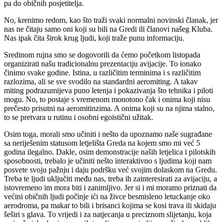
pa do običnih posjetitelja.
No, krenimo redom, kao što traži svaki normalni novinski članak, jer
nas ne čitaju samo oni koji su bili na Gredi ili članovi našeg Kluba.
Nas ipak čita širok krug ljudi, koji traže punu informaciju.
Sredinom rujna smo se dogovorili da ćemo početkom listopada
organizirati našu tradicionalnu prezentaciju avijacije. To ionako
činimo svake godine. Istina, u različitim terminima i s različitim
razlozima, ali se sve svodilo na standardni aeromiting. A takav
miting podrazumijeva puno letenja i pokazivanja što tehnika i piloti
mogu. No, to postaje s vremenom monotono čak i onima koji nisu
prečesto prisutni na aeromitinzima. A onima koji su na njima stalno,
to se pretvara u rutinu i osobni egoistični užitak.
Osim toga, morali smo učiniti i nešto da upoznamo naše sugrađane
sa neriješenim statusom letjelišta Greda na kojem smo mi već 5
godina ilegalno. Dakle, osim demonstracije naših letjelica i pilotskih
sposobnosti, trebalo je učiniti nešto interaktivno s ljudima koji nam
posvete svoju pažnju i daju podršku već svojim dolaskom na Gredu.
Treba te ljudi uključiti među nas, treba ih zainteresirati za avijaciju, a
istovremeno im mora biti i zanimljivo. Jer si i mi moramo priznati da
većini običnih ljudi počinje ići na živce besmisleno letuckanje oko
aerodroma, pa makar to bili i brisanci kojima se kosi trava ili skidaju
šeširi s glava. To vrijedi i za natjecanja u preciznom slijetanju, koja