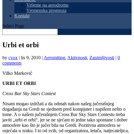
Vrijeme na aerodromu
Vremenska prognoza
Kontakt
Select Page
Urbi et orbi
by
cvox
|
lis 9, 2010
|
Aeromiting
,
Aktivnosti
,
Zanimljivosti
|
0
comments
Vilko Marković
URBI ET ORBI
Cross Bar Sky Stars Contest
Nisam mogao izdržati a da odmah nakon našeg jučerašnjeg
događanja na Gredi ne sjednem pred kompjuter i napišem nešto o
tome. A o našem jučerašnjem Cross Bar Sky Stars Contestu treba
javiti „urbi et orbi“, jer se ne sjećam ni jedne tako spontane i dobre
atmosfere kao što je jučer bila na Gredi. Pozitivna atmosfera se
osjećala u zraku. I to od svih, od organizatora, letača, natjecateljica,