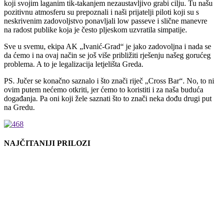
koji svojim laganim tik-takanjem nezaustavljivo grabi cilju. Tu našu
pozitivnu atmosferu su prepoznali i naši prijatelji piloti koji su s
neskrivenim zadovoljstvo ponavljali low passeve i slične manevre
na radost publike koja je često pljeskom uzvratila simpatije.
Sve u svemu, ekipa AK „Ivanić-Grad“ je jako zadovoljna i nada se
da ćemo i na ovaj način se još više približiti rješenju našeg gorućeg
problema. A to je legalizacija letjelišta Greda.
PS. Jučer se konačno saznalo i što znači riječ „Cross Bar“. No, to ni
ovim putem nećemo otkriti, jer ćemo to koristiti i za naša buduća
događanja. Pa oni koji žele saznati što to znači neka dođu drugi put
na Gredu.
NAJČITANIJI PRILOZI
KALENDAR DOGAĐANJA
kolovoz 2026
P
U
S
Č
P
S
N
1
2
3
4
5
6
7
8
9