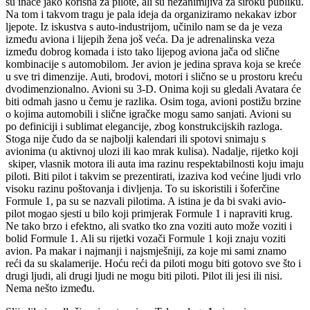
su inače jako korisna za pilote, ali su nezanimljiva za široku publiku.
Na tom i takvom tragu je pala ideja da organiziramo nekakav izbor
ljepote. Iz iskustva s auto-industrijom, učinilo nam se da je veza
između aviona i lijepih žena još veća. Da je adrenalinska veza
između dobrog komada i isto tako lijepog aviona jača od slične
kombinacije s automobilom. Jer avion je jedina sprava koja se kreće
u sve tri dimenzije. Auti, brodovi, motori i slično se u prostoru kreću
dvodimenzionalno. Avioni su 3-D. Onima koji su gledali Avatara će
biti odmah jasno u čemu je razlika. Osim toga, avioni postižu brzine
o kojima automobili i slične igračke mogu samo sanjati. Avioni su
po definiciji i sublimat elegancije, zbog konstrukcijskih razloga.
Stoga nije čudo da se najbolji kalendari ili spotovi snimaju s
avionima (u aktivnoj ulozi ili kao mrak kulisa). Nadalje, rijetko koji
skiper, vlasnik motora ili auta ima razinu respektabilnosti koju imaju
piloti. Biti pilot i takvim se prezentirati, izaziva kod većine ljudi vrlo
visoku razinu poštovanja i divljenja. To su iskoristili i šoferčine
Formule 1, pa su se nazvali pilotima. A istina je da bi svaki avio-
pilot mogao sjesti u bilo koji primjerak Formule 1 i napraviti krug.
Ne tako brzo i efektno, ali svatko tko zna voziti auto može voziti i
bolid Formule 1. Ali su rijetki vozači Formule 1 koji znaju voziti
avion. Pa makar i najmanji i najsmješniji, za koje mi sami znamo
reći da su skalamerije. Hoću reći da piloti mogu biti gotovo sve što i
drugi ljudi, ali drugi ljudi ne mogu biti piloti. Pilot ili jesi ili nisi.
Nema nešto između.