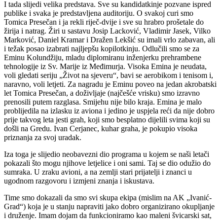
I tada slijedi velika predstava. Sve su kandidatkinje pozvane ispred
publike i svaka je predstavljena auditoriju. O svakoj curi smo
Tomica Presečan i ja rekli riječ-dvije i sve su hrabro prošetale do
žirija i natrag. Žiri u sastavu Josip Lacković, Vladimir Jasek, Vilko
Marković, Daniel Kramar i Dražen Lekšić su imali vrlo zabavan, ali
i težak posao izabrati najljepšu kopilotkinju. Odlučili smo se za
Eminu Kolundžiju, mladu diplomiranu inženjerku prehrambene
tehnologije iz Sv. Marije iz Međimurja. Visoka Emina je neudata,
voli gledati seriju „Život na sjeveru“, bavi se aerobikom i tenisom i,
naravno, voli letjeti. Za nagradu je Eminu poveo na jedan akrobatski
let Tomica Presečan, a doživljaje (najčešće vrisku) smo izravno
prenosili putem razglasa. Smijehu nije bilo kraja. Emina je malo
problijedila na izlasku iz aviona i jedino je uspjela reći da nije dobro
prije takvog leta jesti grah, koji smo besplatno dijelili svima koji su
došli na Gredu. Ivan Cerjanec, kuhar graha, je pokupio visoka
priznanja za svoj uradak.
Iza toga je slijedio neobavezni dio programa u kojem se naši letači
pokazali što mogu njihove letjelice i oni sami. Taj se dio odužio do
sumraka. U zraku avioni, a na zemlji stari prijatelji i znanci u
ugodnom razgovoru i izmjeni znanja i iskustava.
Time smo dokazali da smo svi skupa ekipa (mislim na AK „Ivanić-
Grad“) koja je u stanju napraviti jako dobro organizirano okupljanje
i druženje. Imam dojam da funkcioniramo kao maleni švicarski sat,