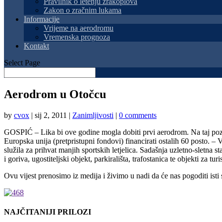
Pravilnik o letenju zrakoplova
Zakon o zračnim lukama
Informacije
Vrijeme na aerodromu
Vremenska prognoza
Kontakt
Select Page
Aerodrom u Otočcu
by
cvox
|
sij 2, 2011
|
Zanimljivosti
|
0 comments
GOSPIĆ – Lika bi ove godine mogla dobiti prvi aerodrom. Na taj pozama
Europska unija (pretpristupni fondovi) financirati ostalih 60 posto. –
služila za prihvat manjih sportskih letjelica. Sadašnja uzletno-sletna 
i goriva, ugostiteljski objekt, parkirališta, trafostanica te objekti za
Ovu vijest prenosimo iz medija i živimo u nadi da će nas pogoditi isti s
NAJČITANIJI PRILOZI