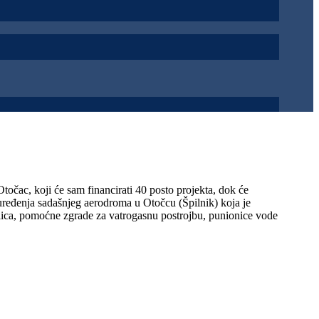
očac, koji će sam financirati 40 posto projekta, dok će
reuređenja sadašnjeg aerodroma u Otočcu (Špilnik) koja je
etjelica, pomoćne zgrade za vatrogasnu postrojbu, punionice vode