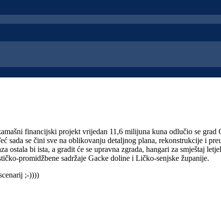
šni financijski projekt vrijedan 11,6 milijuna kuna odlučio se grad Ot
 Već sada se čini sve na oblikovanju detaljnog plana, rekonstrukcije i p
staza ostala bi ista, a gradit će se upravna zgrada, hangari za smještaj l
 turističko-promidžbene sadržaje Gacke doline i Ličko-senjske županije.
cenarij ;-))))