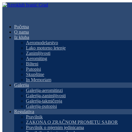
Početna
O nama
Iz kluba
Aeromodelarstvo
Lako motorno letenje
Zanimljivosti
Aeromiting
Bilteni
Putopisi
Skupštine
In Memoriam
Galerija
Galerija-aeromitinzi
Galerija-zanimljivosti
Galerija-takmičenja
Galerija-putopisi
Regulativa
Pravilnik
ZAKONA O ZRAČNOM PROMETU SABOR
Pravilnik o mjernim jedinicama