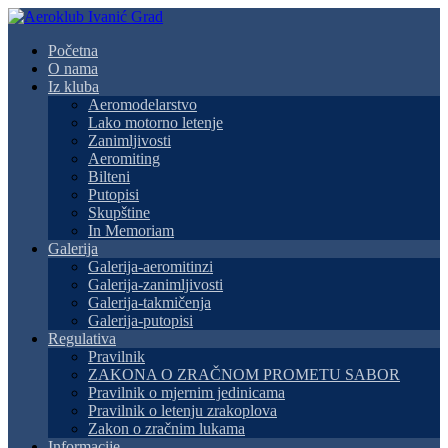
Početna
O nama
Iz kluba
Aeromodelarstvo
Lako motorno letenje
Zanimljivosti
Aeromiting
Bilteni
Putopisi
Skupštine
In Memoriam
Galerija
Galerija-aeromitinzi
Galerija-zanimljivosti
Galerija-takmičenja
Galerija-putopisi
Regulativa
Pravilnik
ZAKONA O ZRAČNOM PROMETU SABOR
Pravilnik o mjernim jedinicama
Pravilnik o letenju zrakoplova
Zakon o zračnim lukama
Informacije