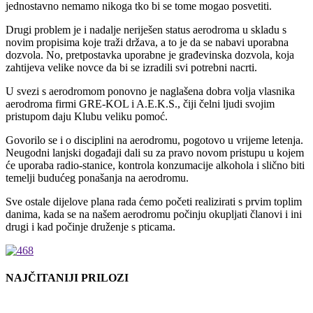
jednostavno nemamo nikoga tko bi se tome mogao posvetiti.
Drugi problem je i nadalje neriješen status aerodroma u skladu s
novim propisima koje traži država, a to je da se nabavi uporabna
dozvola. No, pretpostavka uporabne je građevinska dozvola, koja
zahtijeva velike novce da bi se izradili svi potrebni nacrti.
U svezi s aerodromom ponovno je naglašena dobra volja vlasnika
aerodroma firmi GRE-KOL i A.E.K.S., čiji čelni ljudi svojim
pristupom daju Klubu veliku pomoć.
Govorilo se i o disciplini na aerodromu, pogotovo u vrijeme letenja.
Neugodni lanjski događaji dali su za pravo novom pristupu u kojem
će uporaba radio-stanice, kontrola konzumacije alkohola i slično biti
temelji budućeg ponašanja na aerodromu.
Sve ostale dijelove plana rada ćemo početi realizirati s prvim toplim
danima, kada se na našem aerodromu počinju okupljati članovi i ini
drugi i kad počinje druženje s pticama.
NAJČITANIJI PRILOZI
KALENDAR DOGAĐANJA