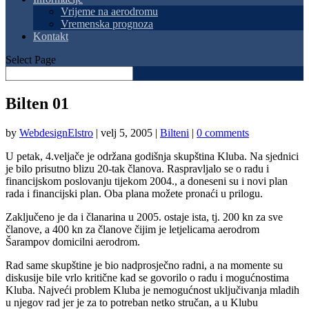
Vrijeme na aerodromu
Vremenska prognoza
Kontakt
Select Page
Bilten 01
by
WebdesignElstro
|
velj 5, 2005
|
Bilteni
|
0 comments
U petak, 4.veljače je održana godišnja skupština Kluba. Na sjednici
je bilo prisutno blizu 20-tak članova. Raspravljalo se o radu i
financijskom poslovanju tijekom 2004., a doneseni su i novi plan
rada i financijski plan. Oba plana možete pronaći u prilogu.
Zaključeno je da i članarina u 2005. ostaje ista, tj. 200 kn za sve
članove, a 400 kn za članove čijim je letjelicama aerodrom
Šarampov domicilni aerodrom.
Rad same skupštine je bio nadprosječno radni, a na momente su
diskusije bile vrlo kritične kad se govorilo o radu i mogućnostima
Kluba. Najveći problem Kluba je nemogućnost uključivanja mladih
u njegov rad jer je za to potreban netko stručan, a u Klubu