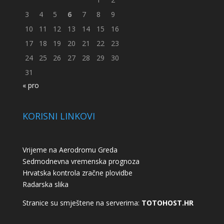
3
4
5
6
7
8
9
10
11
12
13
14
15
16
17
18
19
20
21
22
23
24
25
26
27
28
29
30
31
« pro
KORISNI LINKOVI
Vrijeme na Aerodromu Greda
Sedmodnevna vremenska prognoza
Hrvatska kontrola zračne plovidbe
Radarska slika
Stranice su smještene na serverima:
TOTOHOST.HR