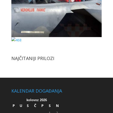
NAJČITANIJI PRILOZI
KALENDAR DOGAĐANJA
kolovoz 2026
P
U
S
Č
P
S
N
1
2