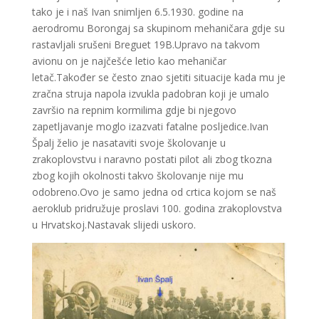
tako je i naš Ivan snimljen 6.5.1930. godine na
aerodromu Borongaj sa skupinom mehaničara gdje su
rastavljali srušeni Breguet 19B.Upravo na takvom
avionu on je najčešće letio kao mehaničar
letač.Također se često znao sjetiti situacije kada mu je
zračna struja napola izvukla padobran koji je umalo
završio na repnim kormilima gdje bi njegovo
zapetljavanje moglo izazvati fatalne posljedice.Ivan
Špalj želio je nasataviti svoje školovanje u
zrakoplovstvu i naravno postati pilot ali zbog tkozna
zbog kojih okolnosti takvo školovanje nije mu
odobreno.Ovo je samo jedna od crtica kojom se naš
aeroklub pridružuje proslavi 100. godina zrakoplovstva
u Hrvatskoj.Nastavak slijedi uskoro.