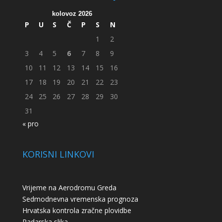
kolovoz 2026
P
U
S
Č
P
S
N
1
2
3
4
5
6
7
8
9
10
11
12
13
14
15
16
17
18
19
20
21
22
23
24
25
26
27
28
29
30
31
« pro
KORISNI LINKOVI
Vrijeme na Aerodromu Greda
Sedmodnevna vremenska prognoza
Hrvatska kontrola zračne plovidbe
Radarska slika