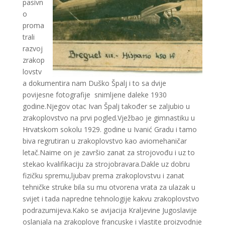
pasivn
o
proma
trali
razvoj
zrakop
lovstv
a dokumentira nam Duško Špalj i to sa dvije
povijesne fotografije snimljene daleke 1930
godine.Njegov otac Ivan Špalj također se zaljubio u
zrakoplovstvo na prvi pogled.Vježbao je gimnastiku u
Hrvatskom sokolu 1929. godine u Ivanić Gradu i tamo
biva regrutiran u zrakoplovstvo kao aviomehaničar
letač.Naime on je završio zanat za strojovođu i uz to
stekao kvalifikaciju za strojobravara.Dakle uz dobru
fizičku spremu,ljubav prema zrakoplovstvu i zanat
tehničke struke bila su mu otvorena vrata za ulazak u
svijet i tada napredne tehnologije kakvu zrakoplovstvo
podrazumijeva.Kako se avijacija Kraljevine Jugoslavije
oslanjala na zrakoplove francuske i vlastite proizvodnje