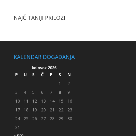
NAJČITANIJI PRILOZI
KALENDAR DOGAĐANJA
kolovoz 2026
P
U
S
Č
P
S
N
1
2
3
4
5
6
7
8
9
10
11
12
13
14
15
16
17
18
19
20
21
22
23
24
25
26
27
28
29
30
31
« pro