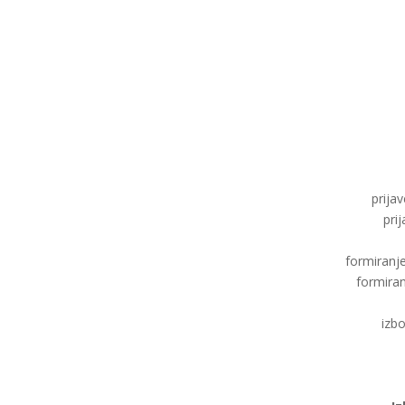
prijav
prij
formiranje
formiranj
izb