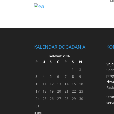
Iz
KALENDAR DOGAĐANJA
KOR
kolovoz 2026
P
U
S
Č
P
S
N
Vrij
1
2
Sed
pro
3
4
5
6
7
8
9
Hrva
10
11
12
13
14
15
16
Rada
17
18
19
20
21
22
23
Stra
24
25
26
27
28
29
30
serv
31
« pro