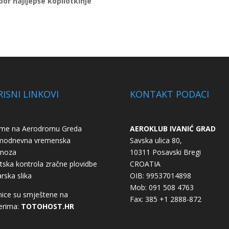
bor najljepše kopilotkinje
ISNI LINKOVI
KONTAKT PODACI
eme na Aerodromu Greda
AEROKLUB IVANIĆ GRAD
modnevna vremenska
Savska ulica 80,
gnoza
10311 Posavski Bregi
tska kontrola zračne plovidbe
CROATIA
rska slika
OIB: 99537014898
Mob: 091 508 4763
nice su smještene na
Fax: 385 +1 2888-872
erima:
TOTOHOST.HR