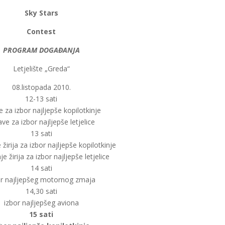
Sky Stars
Contest
PROGRAM DOGAĐANJA
Letjelište „Greda“
08.listopada 2010.
12-13 sati
e za izbor najljepše kopilotkinje
ave za izbor najljepše letjelice
13 sati
 žirija za izbor najljepše kopilotkinje
e žirija za izbor najljepše letjelice
14 sati
or najljepšeg motornog zmaja
14,30 sati
izbor najljepšeg aviona
15 sati