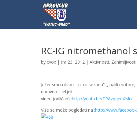
RC-IG nitromethanol 
by
cvox
|
tra 23, 2012
|
Aktivnosti
,
Zanimljivosti
Jučer smo otvorili “nitro sezonu”,,, palili motore,
naravno… letjeli.
video (odličan) :
http://youtu.be/TRAzqqeqXMo
Više se može pogledati na :
http://www.faceboo