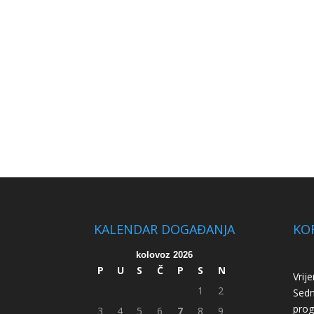
KALENDAR DOGAĐANJA
KOR
kolovoz 2026
P
U
S
Č
P
S
N
Vrij
1
2
Sed
pro
3
4
5
6
7
8
9