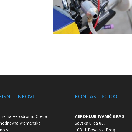
ISNI LINKOVI
KONTAKT PODACI
eme na Aerodromu Greda
AEROKLUB IVANIĆ GRAD
modnevna vremenska
Savska ulica 80,
gnoza
10311 Posavski Bregi