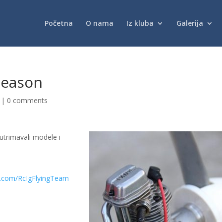
Početna
O nama
Iz kluba
Galerija
season
|
0 comments
 utrimavali modele i
k.com/RcIgFlyingTeam