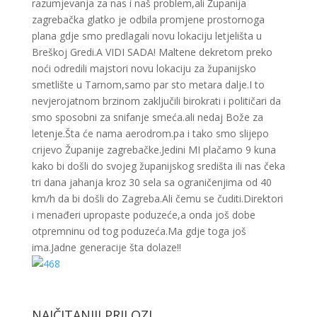
razumjevanja za nas i naš problem,ali Županija
zagrebačka glatko je odbila promjene prostornoga
plana gdje smo predlagali novu lokaciju letjelišta u
Breškoj Gredi.A VIDI SADA! Maltene dekretom preko
noći odredili majstori novu lokaciju za županijsko
smetlište u Tarnom,samo par sto metara dalje.I to
nevjerojatnom brzinom zaključili birokrati i političari da
smo sposobni za snifanje smeća.ali nedaj Bože za
letenje.Šta će nama aerodrom.pa i tako smo slijepo
crijevo Županije zagrebačke.Jedini MI plačamo 9 kuna
kako bi došli do svojeg županijskog središta ili nas čeka
tri dana jahanja kroz 30 sela sa ograničenjima od 40
km/h da bi došli do Zagreba.Ali čemu se čuditi.Direktori
i menađeri upropaste poduzeće,a onda još dobe
otpremninu od tog poduzeća.Ma gdje toga još
ima.Jadne generacije šta dolaze!!
NAJČITANIJI PRILOZI