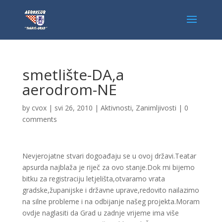
smetlište-DA,a
aerodrom-NE
by
cvox
|
svi 26, 2010
|
Aktivnosti
,
Zanimljivosti
|
0
comments
Nevjerojatne stvari dogoađaju se u ovoj državi.Teatar
apsurda najblaža je riječ za ovo stanje.Dok mi bijemo
bitku za registraciju letjelišta,otvaramo vrata
gradske,županijske i državne uprave,redovito nailazimo
na silne probleme i na odbijanje našeg projekta.Moram
ovdje naglasiti da Grad u zadnje vrijeme ima više