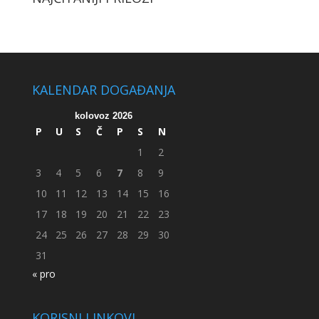
KALENDAR DOGAĐANJA
kolovoz 2026
P
U
S
Č
P
S
N
1
2
3
4
5
6
7
8
9
10
11
12
13
14
15
16
17
18
19
20
21
22
23
24
25
26
27
28
29
30
31
« pro
KORISNI LINKOVI