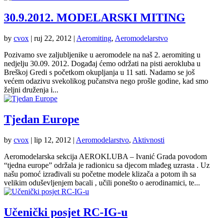
30.9.2012. MODELARSKI MITING
by
cvox
|
ruj 22, 2012
|
Aeromiting
,
Aeromodelarstvo
Pozivamo sve zaljubljenike u aeromodele na naš 2. aeromiting u
nedjelju 30.09. 2012. Događaj ćemo održati na pisti aerokluba u
Breškoj Gredi s početkom okupljanja u 11 sati. Nadamo se još
većem odazivu svekolikog pučanstva nego prošle godine, kad smo
željni druženja i...
Tjedan Europe
by
cvox
|
lip 12, 2012
|
Aeromodelarstvo
,
Aktivnosti
Aeromodelarska sekcija AEROKLUBA – Ivanić Grada povodom
“tjedna europe” održala je radionicu sa djecom mlađeg uzrasta . Uz
našu pomoć izrađivali su početne modele klizača a potom ih sa
velikim oduševljenjem bacali , učili ponešto o aerodinamici, te...
Učenički posjet RC-IG-u