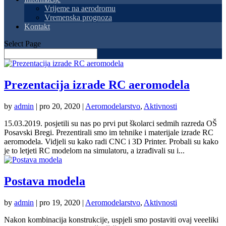
Vrijeme na aerodromu
Vremenska prognoza
Kontakt
Select Page
Prezentacija izrade RC aeromodela
by
admin
|
pro 20, 2020
|
Aeromodelarstvo
,
Aktivnosti
15.03.2019. posjetili su nas po prvi put školarci sedmih razreda OŠ
Posavski Bregi. Prezentirali smo im tehnike i materijale izrade RC
aeromodela. Vidjeli su kako radi CNC i 3D Printer. Probali su kako
je to letjeti RC modelom na simulatoru, a izrađivali su i...
Postava modela
by
admin
|
pro 19, 2020
|
Aeromodelarstvo
,
Aktivnosti
Nakon kombinacija konstrukcije, uspjeli smo postaviti ovaj veeeliki