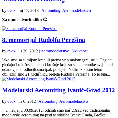
by
cvox
|
ruj 17, 2013
|
Aeromiting
,
Aeromodelarstvo
Za upute otvoriti sliku 😉
8. memorijal Rudolfa Perešina
by
cvox
|
lis 30, 2012
|
Aeromodelarstvo
,
Aktivnosti
Iako smo sa sumljom krenuli prema vrlo malom igralištu u Cagincu,
gledajući u kišovito nebo i krošnje koje su se na trenutke svijale od
udara vjetra, odlučili smo ipak poletjeti. Našim kratkim letom
obilježili smo 21.godišnjicu preleta Rudolfa Perešina. To je bila...
Modelarski Aeromiting Ivanić-Grad 2012
by
cvox
|
lis 6, 2012
|
Aeromiting
,
Aeromodelarstvo
U nedjelju 30.09.2012. održali smo naš 2.(sad već tradicionalni)
modelarski aeromiting na pisti aerokluba Ivanić Grada, Breška