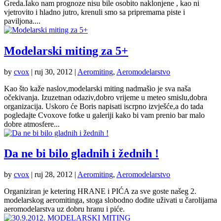
Greda.Iako nam prognoze nisu bile osobito naklonjene , kao ni
vjetrovito i hladno jutro, krenuli smo sa pripremama piste i
paviljona....
Modelarski miting za 5+
by
cvox
|
ruj 30, 2012
|
Aeromiting
,
Aeromodelarstvo
Kao što kaže naslov,modelarski miting nadmašio je sva naša
očekivanja. Izuzetnan odaziv,dobro vrijeme u meteo smislu,dobra
organizacija. Uskoro će Boris napisati iscrpno izvješće,a do tada
pogledajte Cvoxove fotke u galeriji kako bi vam prenio bar malo
dobre atmosfere...
Da ne bi bilo gladnih i žednih !
by
cvox
|
ruj 28, 2012
|
Aeromiting
,
Aeromodelarstvo
Organiziran je ketering HRANE i PIĆA za sve goste našeg 2.
modelarskog aeromitinga, stoga slobodno dođite uživati u čarolijama
aeromodelarstva uz dobru hranu i piće.