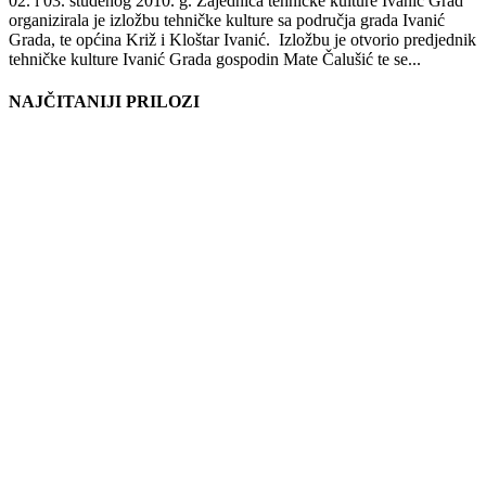
02. i 03. studenog 2010. g. Zajednica tehničke kulture Ivanić Grad
organizirala je izložbu tehničke kulture sa područja grada Ivanić
Grada, te općina Križ i Kloštar Ivanić. Izložbu je otvorio predjednik
tehničke kulture Ivanić Grada gospodin Mate Čalušić te se...
NAJČITANIJI PRILOZI
KALENDAR DOGAĐANJA
kolovoz 2026
P
U
S
Č
P
S
N
1
2
3
4
5
6
7
8
9
10
11
12
13
14
15
16
17
18
19
20
21
22
23
24
25
26
27
28
29
30
31
« pro
KORISNI LINKOVI