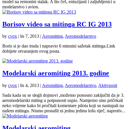
model na remontni stalak. A što češ, entuzijasti i zaljubljenici u
modelarstvo i avion.
Borisov video sa mitinga RC IG 2013
by
cvox
|
lis 7, 2013
|
Aeromiting
,
Aeromodelarstvo
Boris si je dao truda i napravio 6 minutni sažetak mitinga.Link
dobijete otvaranjem ovog posta.
Modelarski aeromiting 2013. godine
by
cvox
|
lis 4, 2013
|
Aeromiting
,
Aeromodelarstvo
,
Aktivnosti
Sada kada su se slegli dojmovi ,možemo ponosno zaključiti da je 3.
aeromodelarski miting u potpunosti uspio. Namjerno smo pričekali
neko vrijeme kako bi pročitali komentare pilota koji su nastupali na
našem mitingu. Nismo pronašli ni jednu jedinu lošu riječ, naprotiv...
Modelarski aeromiting