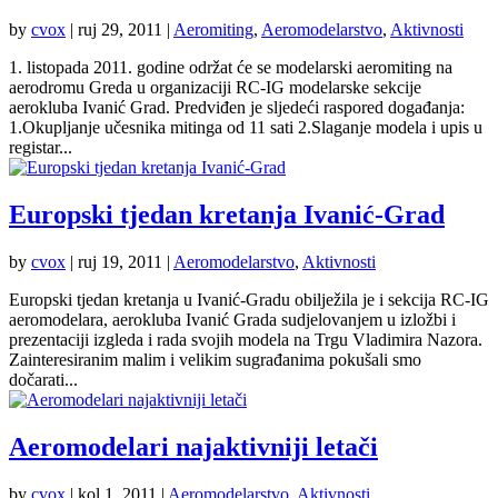
by
cvox
|
ruj 29, 2011
|
Aeromiting
,
Aeromodelarstvo
,
Aktivnosti
1. listopada 2011. godine održat će se modelarski aeromiting na
aerodromu Greda u organizaciji RC-IG modelarske sekcije
aerokluba Ivanić Grad. Predviđen je sljedeći raspored događanja:
1.Okupljanje učesnika mitinga od 11 sati 2.Slaganje modela i upis u
registar...
Europski tjedan kretanja Ivanić-Grad
by
cvox
|
ruj 19, 2011
|
Aeromodelarstvo
,
Aktivnosti
Europski tjedan kretanja u Ivanić-Gradu obilježila je i sekcija RC-IG
aeromodelara, aerokluba Ivanić Grada sudjelovanjem u izložbi i
prezentaciji izgleda i rada svojih modela na Trgu Vladimira Nazora.
Zainteresiranim malim i velikim sugrađanima pokušali smo
dočarati...
Aeromodelari najaktivniji letači
by
cvox
|
kol 1, 2011
|
Aeromodelarstvo
,
Aktivnosti