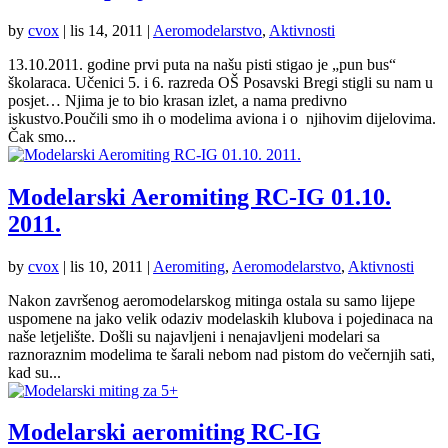
by
cvox
|
lis 14, 2011
|
Aeromodelarstvo
,
Aktivnosti
13.10.2011. godine prvi puta na našu pisti stigao je „pun bus“
školaraca. Učenici 5. i 6. razreda OŠ Posavski Bregi stigli su nam u
posjet… Njima je to bio krasan izlet, a nama predivno
iskustvo.Poučili smo ih o modelima aviona i o njihovim dijelovima.
Čak smo...
Modelarski Aeromiting RC-IG 01.10.
2011.
by
cvox
|
lis 10, 2011
|
Aeromiting
,
Aeromodelarstvo
,
Aktivnosti
Nakon završenog aeromodelarskog mitinga ostala su samo lijepe
uspomene na jako velik odaziv modelaskih klubova i pojedinaca na
naše letjelište. Došli su najavljeni i nenajavljeni modelari sa
raznoraznim modelima te šarali nebom nad pistom do večernjih sati,
kad su...
Modelarski aeromiting RC-IG