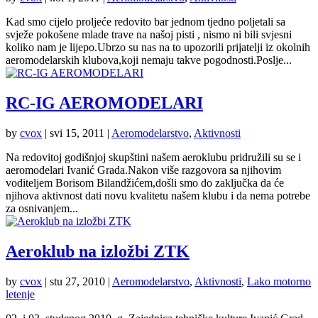
Kad smo cijelo proljeće redovito bar jednom tjedno poljetali sa
svježe pokošene mlade trave na našoj pisti , nismo ni bili svjesni
koliko nam je lijepo.Ubrzo su nas na to upozorili prijatelji iz okolnih
aeromodelarskih klubova,koji nemaju takve pogodnosti.Poslje...
RC-IG AEROMODELARI
by
cvox
|
svi 15, 2011
|
Aeromodelarstvo
,
Aktivnosti
Na redovitoj godišnjoj skupštini našem aeroklubu pridružili su se i
aeromodelari Ivanić Grada.Nakon više razgovora sa njihovim
voditeljem Borisom Bilandžićem,došli smo do zaključka da će
njihova aktivnost dati novu kvalitetu našem klubu i da nema potrebe
za osnivanjem...
Aeroklub na izložbi ZTK
by
cvox
|
stu 27, 2010
|
Aeromodelarstvo
,
Aktivnosti
,
Lako motorno
letenje