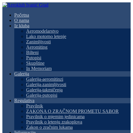
Početna
O nama
Iz kluba
Aeromodelarstvo
Lako motorno letenje
Zanimljivosti
Aeromiting
Bilteni
Putopisi
Skupštine
In Memoriam
Galerija
Galerija-aeromitinzi
Galerija-zanimljivosti
Galerija-takmičenja
Galerija-putopisi
Regulativa
Pravilnik
ZAKONA O ZRAČNOM PROMETU SABOR
Pravilnik o mjernim jedinicama
Pravilnik o letenju zrakoplova
Zakon o zračnim lukama
Informacije