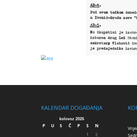
KALENDAR DOGAĐANJA
KOR
kolovoz 2026
P
U
S
Č
P
S
N
Vrij
1
2
Sed