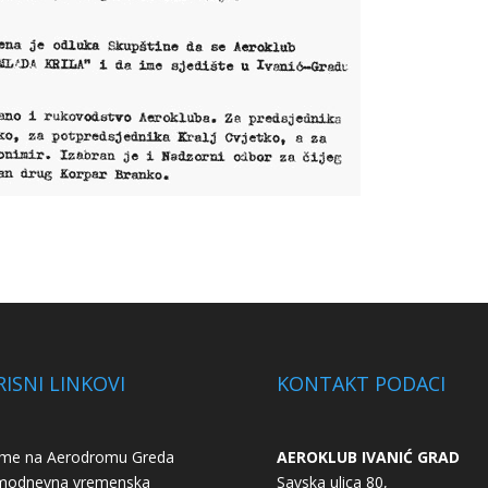
ISNI LINKOVI
KONTAKT PODACI
eme na Aerodromu Greda
AEROKLUB IVANIĆ GRAD
modnevna vremenska
Savska ulica 80,